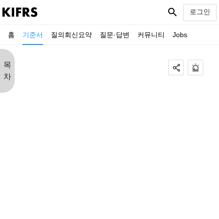
search
로그인
홈
기준서
질의회신요약
질문·답변
커뮤니티
Jobs
목
차