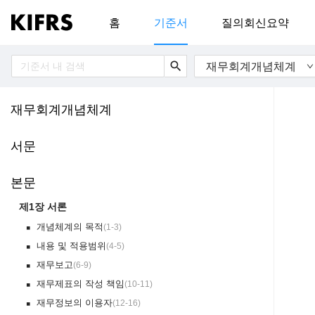
홈
기준서
질의회신요약
search
재무회계개념체계
재무회계개념체계
서문
본문
제1장 서론
개념체계의 목적
(
1-3
)
￭
내용 및 적용범위
(
4-5
)
￭
재무보고
(
6-9
)
￭
재무제표의 작성 책임
(
10-11
)
￭
재무정보의 이용자
(
12-16
)
￭