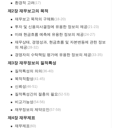
환경적 고려
(
17
)
￭
제2장 재무보고의 목적
재무보고 목적의 구체화
(
18-20
)
￭
투자 및 신용의사결정에 유용한 정보의 제공
(
21-23
)
￭
미래 현금흐름 예측에 유용한 정보의 제공
(
24-27
)
￭
재무상태, 경영성과, 현금흐름 및 자본변동에 관한 정보
￭
의 제공
(
28-32
)
경영자의 수탁책임 평가에 유용한 정보의 제공
(
33-35
)
￭
제3장 재무정보의 질적특성
질적특성의 의의
(
36-40
)
￭
목적적합성
(
41-45
)
￭
신뢰성
(
46-51
)
￭
질적특성간의 절충의 필요
(
52-53
)
￭
비교가능성
(
54-56
)
￭
재무정보의 제약요인
(
57-59
)
￭
제4장 재무제표
재무제표
(
60
)
￭