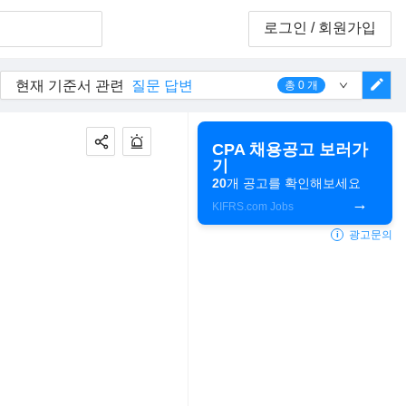
로그인
/ 회원가입
edit
현재 기준서 관련
질문 답변
총
0
개
CPA 채용공고 보러가
기
20
개 공고를 확인해보세요
KIFRS.com Jobs
광고문의
i