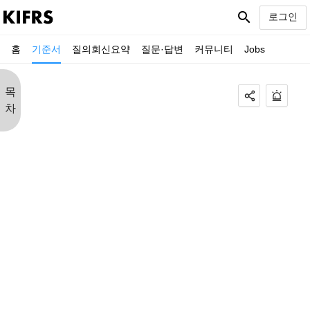
search
로그인
홈
기준서
질의회신요약
질문·답변
커뮤니티
Jobs
목
차